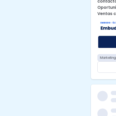
contact
Oportun
Ventas 
Marketin
¿Y por c