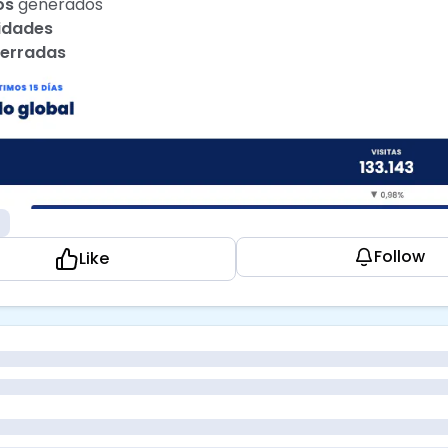
os
generados
idades
cerradas
g
Follow
Like
anal? Ahí es donde se ve la magia