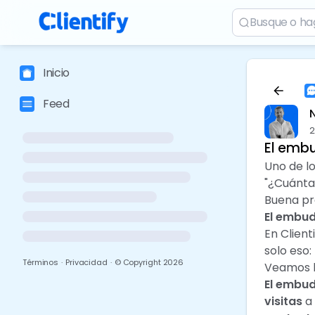
Inicio
Feed
2
El embu
Uno de l
"¿Cuánta
Buena pr
El embud
En Clien
solo eso
Términos
·
Privacidad
·
© Copyright
2026
Veamos lo
El embu
visitas
a 