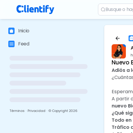
Inicio
Feed
h
Nuevo B
Adiós a 
¿Cuántas
Esperamos
A partir 
nuevo Bi
Términos
·
Privacidad
·
© Copyright
2026
¿Qué sig
Todo en 
Tráfico 