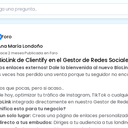
Foro
Ana María Londoño
ace 2 meses
·
Publicada en Foro
ioLink de Clientify en el Gestor de Redes Social
los enlaces externos! Dale la bienvenida al nuevo BioLin
 veces has perdido una venta porque tu seguidor no encon
 que pocas, pero si acaso...
de hoy, optimizar tu tráfico de Instagram, TikTok o cualq
oLink
integrado directamente en nuestro Gestor de Redes
nifica esto para tu negocio?
un solo lugar:
Creas una página de enlaces personalizada s
directo a tus embudos:
Diriges a tu audiencia a tus landi