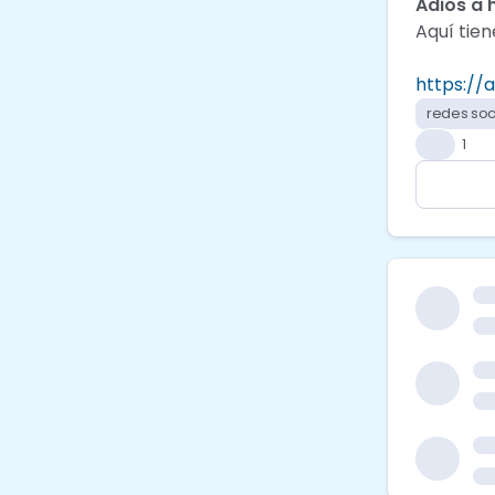
Adiós a 
Aquí tien
https://
redes soc
👍
1